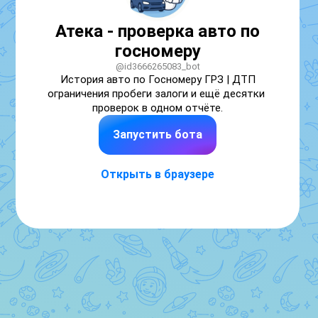
Атека - проверка авто по
госномеру
@id3666265083_bot
История авто по Госномеру ГРЗ | ДТП 
ограничения пробеги залоги и ещё десятки 
проверок в одном отчёте.
Запустить бота
Открыть в браузере