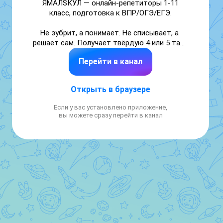
ЯМАЛSКУЛ — онлайн-репетиторы 1-11 
класс, подготовка к ВПР/ОГЭ/ЕГЭ.

Не зубрит, а понимает. Не списывает, а 
решает сам. Получает твёрдую 4 или 5 там, 
где раньше были сплошные пробелы и 
Перейти в канал
стресс.

Ваш ребёнок получит:

Открыть в браузере
➡ Чёткий план, а не хаос. 

Если у вас установлено приложение,
➡ Систему, а не случайные уроки.

вы можете сразу перейти в канал
➡ Контроль, а не неопределённость.

Хватит бороться с учебой в одиночку!

Бесплатная диагностика 8-992-400-56-01