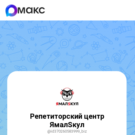
Репетиторский центр
ЯмалSкул
@id370260583999_biz