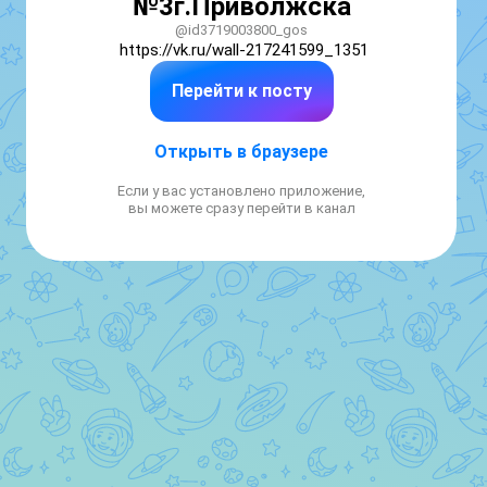
№3г.Приволжска
@id3719003800_gos
https://vk.ru/wall-217241599_1351
Перейти к посту
Открыть в браузере
Если у вас установлено приложение,
вы можете сразу перейти в канал