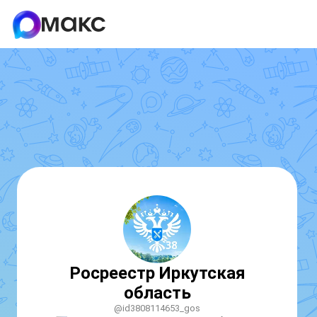
Росреестр Иркутская
область
@id3808114653_gos