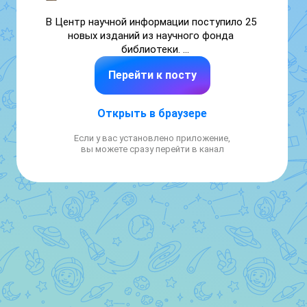
В Центр научной информации поступило 25 
новых изданий из научного фонда 
библиотеки. 

Перейти к посту
Все книги - от «Издательство Юрайт».

Что вас ждет?
Открыть в браузере
🔹 биологические науки

Если у вас установлено приложение,
🔹 государство и право

вы можете сразу перейти в канал
🔹 металлургия

🔹 история

🔹 химические технологии

🔹 физика и другое.

Успейте посмотреть на постоянно 
действующей выставке «Новые книги».

👥  Вход - по читательскому билету