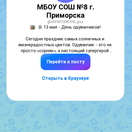
МБОУ СОШ №8 г.
Приморска
@id3901008709_gos
🌼 13 мая - День одуванчиков!

Сегодня праздник самых солнечных и 
жизнерадостных цветов. Одуванчик - это не 
просто «сорняк», а настоящий супергерой 
растительного мира и символ надежды! ✨

Перейти к посту
Почему одуванчик достоин внимания?

💪 Суперсила: его корни уходят в землю на 
Открыть в браузере
метр, позволяя пробиваться даже сквозь 
асфальт.

🩺 Растение-доктор: богат витаминами, 
укрепляет иммунитет и помогает 
пищеварению. Из него делают даже 
полезное варенье и мёд!

⏰ Живые часы: цветки раскрываются с 
рассветом и закрываются точно к закату 
(или перед дождедождем)
