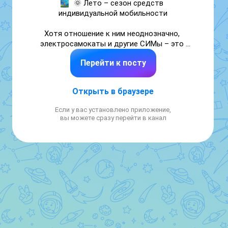
🌞 Лето – сезон средств 
индивидуальной мобильности

Хотя отношение к ним неоднозначно, 
электросамокаты и другие СИМы – это 
реалии сегодняшнего дня, и их 
Перейти к посту
пользователи, как и все участники 
дорожного движения, должны соблюдать 
правила.

Открыть в браузере
☝🏻Собрали в наших карточках основные 
Если у вас установлено приложение,
рекомендации, как передвигаться на СИМ 
вы можете сразу перейти в канал
безопасно для себя и окружающих.

📌 Сохраняйте этот чек-лист себе, 
поделитесь им с друзьями и помните 
главное: безопасность при использовании 
СИМ – это прежде всего ответственность 
самого пользователя!