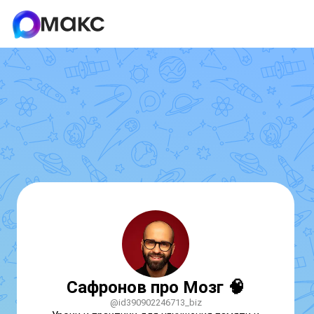
Сафронов про Мозг 🧠
@id390902246713_biz