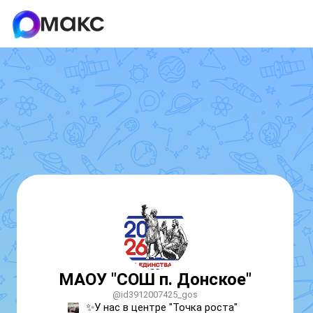
МАОУ "СОШ п. Донское"
@id3912007425_gos
✨У нас в центре "Точка роста"  