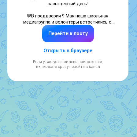
насыщенный день!

💬В преддверии 9 Мая наша школьная 
медиагруппа и волонтеры встретились с 
профессиональным фотографом, 
Перейти к посту
видеографом и руководителем медиа-
группы REtv «РусскаЯ ЕвропА» Андреем 
Кучко

Открыть в браузере
🎥Для ребят прошел мастер-класс по 
Если у вас установлено приложение,
репортажной видеосьемке. Это был 
вы можете сразу перейти в канал
уникальный урок от профессионала!

🤝Все вместе мы стали частью большого 
проекта "Маяк — хранитель традиций" , за 
что благодарим директора школы 
Валентину Васильевну Жабровец

Администратор проекта Галина Капитанова

✍Автор: Анна Левчик