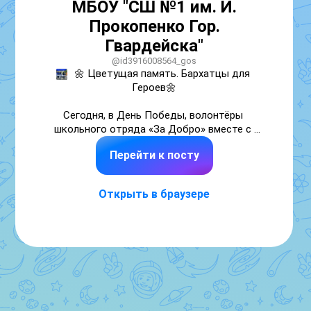
МБОУ "СШ №1 им. И.
Прокопенко Гор.
Гвардейска"
@id3916008564_gos
🌼 Цветущая память. Бархатцы для 
Героев🌼

Сегодня, в День Победы, волонтёры 
школьного отряда «За Добро» вместе с 
советником директора по воспитанию на 
Перейти к посту
площадке «Молодёжный маяк Победы» 
провели акцию «Цветущая память. 
Бархатцы для Героев».

Открыть в браузере
Наши ребята регулярно убираются на 
заброшенных захоронениях ветеранов 
Великой Отечественной войны, выращивают 
бархатцы и высаживают их на могилах 
ветеранов. Это наш способ сказать 
«спасибо» тем, кто подарил нам мир и 
свободу.
