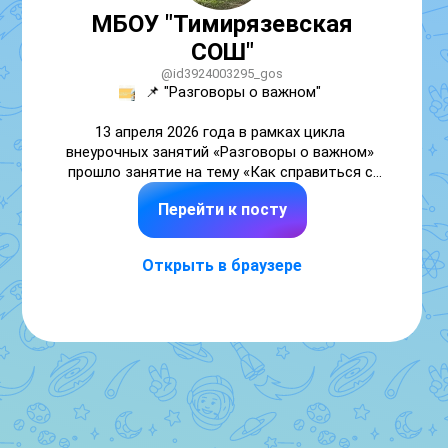
МБОУ "Тимирязевская
СОШ"
@id3924003295_gos
📌 "Разговоры о важном" 

13 апреля 2026 года в рамках цикла 
внеурочных занятий «Разговоры о важном» 
прошло занятие на тему «Как справиться с 
волнением?». 

Перейти к посту
Тема актуальна, так как волнение — 
естественное состояние человека, которое 
Открыть в браузере
возникает перед важными событиями: 
экзаменами, выступлениями, 
собеседованиями и др.. 

🔶В ходе занятий ребята обсуждали, что 
такое волнение, почему оно возникает и как 
влияет на наше самочувствие и поведение. 
Особое внимание уделили практическим 
способам саморегуляции: дыхательным 