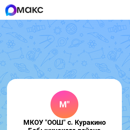
М"
МКОУ "ООШ" с. Куракино