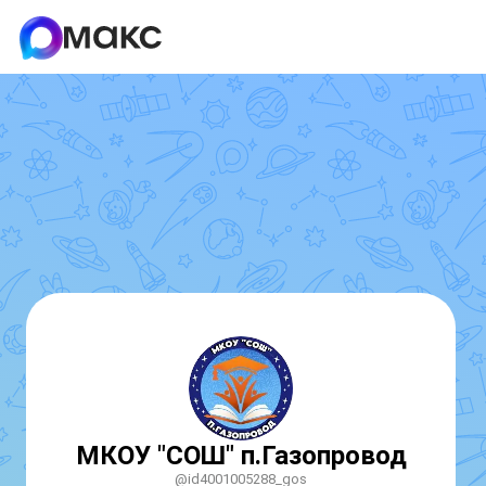
МКОУ "СОШ" п.Газопровод
@id4001005288_gos