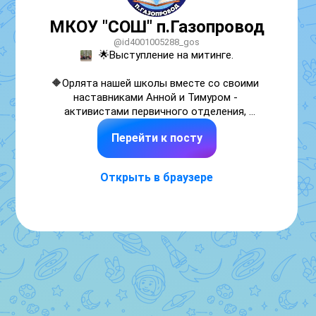
МКОУ "СОШ" п.Газопровод
@id4001005288_gos
🌟Выступление на митинге.

🔶Орлята нашей школы вместе со своими 
наставниками Анной и Тимуром - 
активистами первичного отделения, 
выступили на торжественном митинге, 
Перейти к посту
посвящённом 81-й годовщине Победы в 
Великой отечественной войне.

Открыть в браузере
🎵Ребята представили литературно-
музыкальную композицию «О той весне...»

💯Такие выступления — это не просто 
традиция, а живая связь поколений. Мы 
гордимся нашими школьниками, которые с 
уважением и гордостью чтут подвиг 
предков!🎖️

#ГазопроводСОШ #НавигаторыДетства 