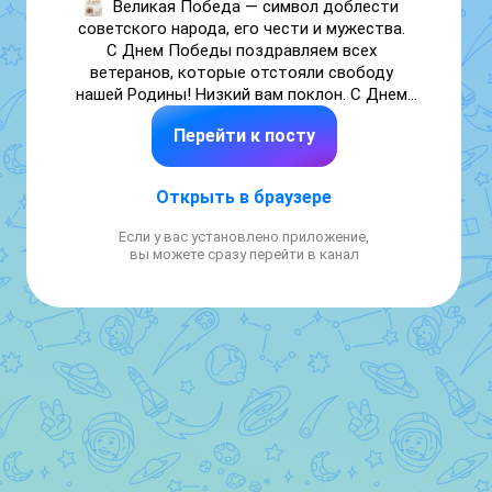
Великая Победа — символ доблести 
советского народа, его чести и мужества. 
С Днем Победы поздравляем всех 
ветеранов, которые отстояли свободу 
нашей Родины! Низкий вам поклон. С Днем 
Победы поздравляем и всех остальных 
Перейти к посту
людей, родившихся под мирным небом — 
всех, кому завещано нести через года 
память о великом подвиге нашего народа. 
Открыть в браузере
Пусть ваша жизнь будет безоблачной 
и счастливой. Желаем вам оптимизма 
Если у вас установлено приложение,
и уверенности в завтрашнем дне!
вы можете сразу перейти в канал