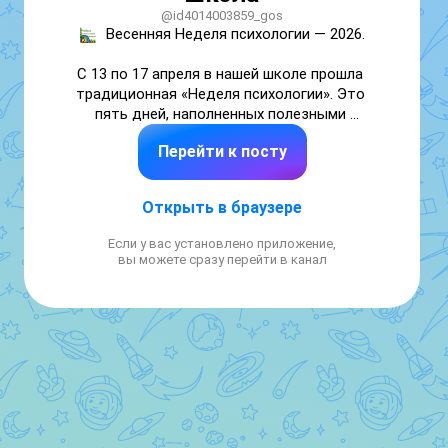
@id4014003859_gos
Весенняя Неделя психологии — 2026.

С 13 по 17 апреля в нашей школе прошла 
традиционная «Неделя психологии». Это 
пять дней, наполненных полезными 
эмоциями, открытиями и живым общением!

Перейти к посту
Мы не просто говорили о важном — мы 
учились понимать себя и друг друга на 
практике. Мероприятия затронули три 
Открыть в браузере
ключевых направления.

Мы учились управлять эмоциями.

Если у вас установлено приложение,
Как справиться с бурей чувств и понять, 
вы можете сразу перейти в канал
что происходит внутри? Для учеников 
прошли увлекательные упражнения:

«В городе Эмоций» — ребята придумывали 
свои правила для разных настроений.

«Термометр чувств» — учились определять 
степень эмоций и называть их.

 Общение без проблем

Секрет хороших отношений прост, когда 
знаешь, как слушать и поддерживать. С 