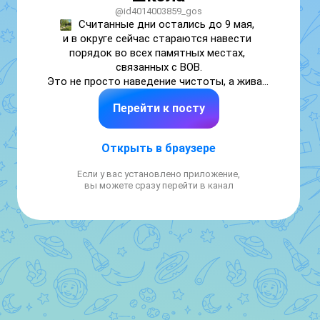
@id4014003859_gos
Считанные дни остались до 9 мая, 
и в округе сейчас стараются навести 
порядок во всех памятных местах, 
связанных с ВОВ.

Это не просто наведение чистоты, а живая 
нить, связывающая поколения.

Перейти к посту
Этим добрым делом мы отдаём дань 
памяти участникам Великой Отечественной 
войны. Мы обязаны помнить о нашем 
Открыть в браузере
прошлом, благодаря которому стало 
возможным настоящее!

Если у вас установлено приложение,
 Обучающиеся и педагоги нашей школы 
вы можете сразу перейти в канал
наводили порядок на воинском захоронении 
в деревне Красная Береза, и на братской 
могиле в деревне Горбачи.