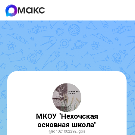
МКОУ "Нехочская
основная школа"
@id4021002292_gos