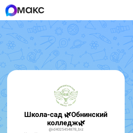
Школа-сад 🌿Обнинский
колледж🌿
@id4025454878_biz