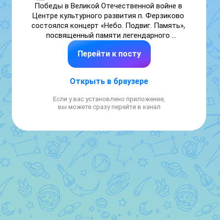
Победы в Великой Отечественной войне в 
Центре культурного развития п. Ферзиково 
состоялся концерт «Небо. Подвиг. Память», 
посвященный памяти легендарного 
лётчика-истребителя, земляка Александра 
Перейти к посту
Терентьевича Карпова.

Еще до начала основной программы гости 
погрузились в праздничную атмосферу. В 
Открыть в браузере
фойе ЦКР были организованы 
патриотические акции: «Большая 
Если у вас установлено приложение,
раскраска», «Звёзды Победы», «Голубь на 
вы можете сразу перейти в канал
шарике». Особая благодарность Центру 
социальной помощи семье и детям 
«Доверие» за помощь в их организации и 
проведении.