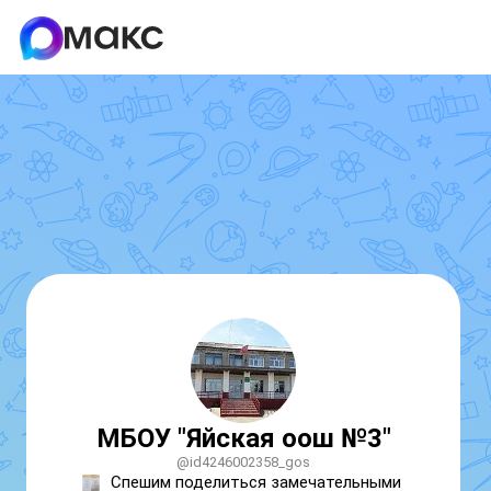
МБОУ "Яйская оош №3"
@id4246002358_gos
Спешим поделиться замечательными 