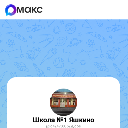
Школа №1 Яшкино
@id4247003629_gos