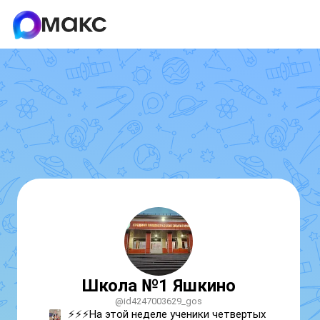
Школа №1 Яшкино
@id4247003629_gos
⚡️
⚡️
⚡️
На этой неделе ученики четвертых 