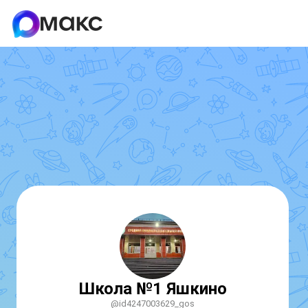
Школа №1 Яшкино
@id4247003629_gos