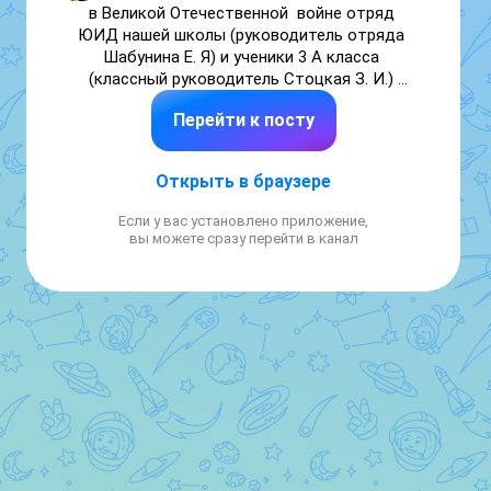
в Великой Отечественной  войне отряд 
ЮИД нашей школы (руководитель отряда 
Шабунина Е. Я) и ученики 3 А класса 
(классный руководитель Стоцкая З. И.) 
приняли участие в патриотической акции 
Перейти к посту
"Гордимся победой". Учащиеся сказали 
спасибо тем, кто подарил им мирное небо 
над головой. 

Открыть в браузере
В данной акции приняли участие сотрудники 
ГАИ ( инспектор по пропаганде Васюкова Т. 
Если у вас установлено приложение,
В.). 

вы можете сразу перейти в канал
🌟Акция получилась тёплой и душевной, 
объединив патриотическое воспитание и 
профилактику дорожной безопасности.

#ЮныеИнспектораДвижения

#ДеньПобеды81

#ЮИДзаПобедублагодарит