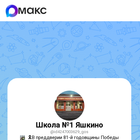
Школа №1 Яшкино
@id4247003629_gos
🎗В преддверии 81-й годовщины Победы 