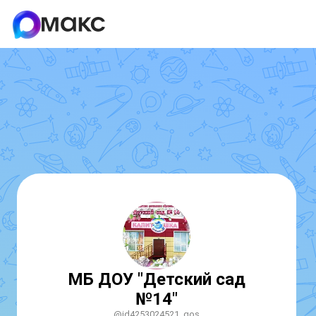
МБ ДОУ "Детский сад
№14"
@id4253024521_gos