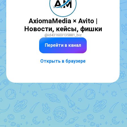
AxiomaMedia × Avito |
Новости, кейсы, фишки
@id431603135881_biz
Перейти в канал
Открыть в браузере