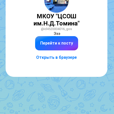
МКОУ "ЦСОШ
им.Н.Д.Томина"
@id4520004016_gos
Эээ
Перейти к посту
Открыть в браузере