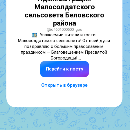
Малосолдатского
сельсовета Беловского
района
@id4601000500_gos
Уважаемые жители и гости 
Малосолдатского сельсовета! От всей души 
поздравляю с большим православным 
праздником — Благовещением Пресвятой 
Богородицы! 

Праздник Благовещения — один из 
Перейти к посту
важнейших дней в православной традиции, 
который символизирует надежду на 
обновление, радость и благодать. 

Открыть в браузере
Пусть сегодняшний день станет точкой 
нового начала, наполненного духовным 
ростом, любовью и миром, духовным 
удовлетворением и гармонией.  Желаю Вам 
благополучия, здоровья на долгие годы, 
пускай удача сопутствует во всех 
начинаниях!