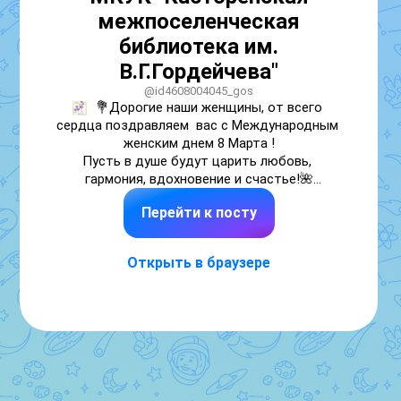
межпоселенческая
библиотека им.
В.Г.Гордейчева"
@id4608004045_gos
💐Дорогие наши женщины, от всего 
сердца поздравляем  вас с Международным 
женским днем 8 Марта !

Пусть в душе будут царить любовь, 
гармония, вдохновение и счастье!🌺

💐С праздником, милые женщины!
Перейти к посту
Открыть в браузере