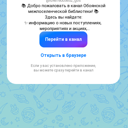
@id4616005652_gos
📚 Добро пожаловать в канал Обоянской 
межпоселенческой библиотеки! 📚

Здесь вы найдете:

✨ информацию о новых поступлениях, 
мероприятиях и акциях,

📅 узнаете расписание медиалекториев и 
Перейти в канал
встреч с авторами,

📖 познакомитесь с обзорами на лучшие 
художественные произведения.

Открыть в браузере
💬 Присоединяйтесь к нашему сообществу 
любителей книг и будьте в курсе всех 
Если у вас установлено приложение,
библиотечных событий👍
вы можете сразу перейти в канал