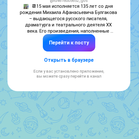
@id4616005652_gos
📆15 мая исполняется 135 лет со дня 
рождения Михаила Афанасьевича Булгакова 
– выдающегося русского писателя, 
драматурга и театрального деятеля XX 
века. Его произведения, наполненные 
философскими размышлениями, тонкой 
Перейти к посту
сатирой и мистическими образами, и 
сегодня остаются одними из самых 
читаемых и обсуждаемых в мировой 
Открыть в браузере
литературе. Особое место в творчестве 
писателя занимает📚 роман «Мастер и 
Если у вас установлено приложение,
Маргарита», ставший настоящим 
вы можете сразу перейти в канал
культурным феноменом, повесть «Собачье 
сердце», «Белая гвардия».

          ✅Для жителей ОБУСОКО «Обоянский 
дом социального обслуживания» 
заведующая читальным залом Обоянской  
межпоселенческой библиотеки  Григорян 
С.А. провела литературный час «Волшебный 
мир Булгакова: от «Мастера» до «Собачьего 
сердца». 

     На мероприятие участники вспомнили 