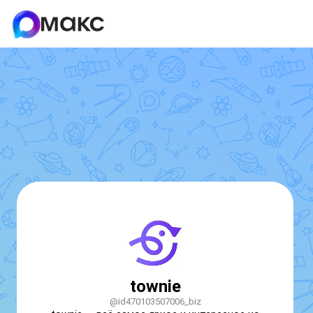
townie
@id470103507006_biz