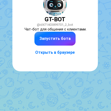
GT-BOT
@id471403899701_2_bot
Чат-бот для общения с клиентами.
Запустить бота
Открыть в браузере