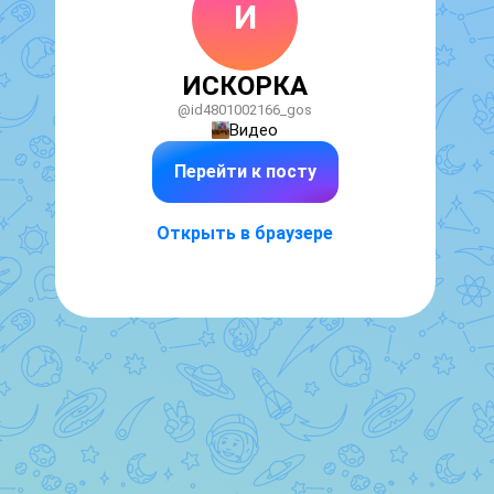
И
ИСКОРКА
@id4801002166_gos
Видео
Перейти к посту
Открыть в браузере