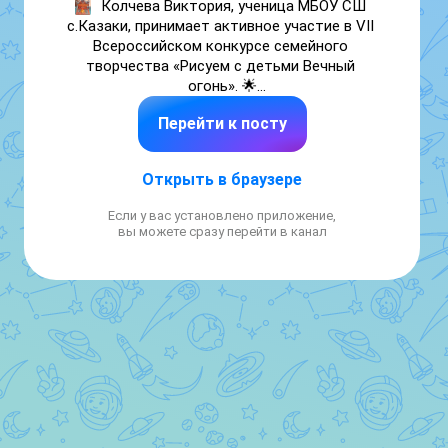
Колчева Виктория, ученица МБОУ СШ 
с.Казаки, принимает активное участие в VII 
Всероссийском конкурсе семейного 
творчества «Рисуем с детьми Вечный 
огонь». 🌟

• Номинация: «Художественное мастерство» 
Перейти к посту
— поделка.

Конкурс является специальным проектом в 
рамках фестиваля юных талантов 
Открыть в браузере
«Волшебная сила голубого потока — 
МОСГАЗ зажигает звёзды» ⭐ и акции 
Если у вас установлено приложение,
Народного фронта «Вечный огонь в нашем 
вы можете сразу перейти в канал
сердце» . Виктория создала оригинальную 
поделку из природных и декоративных 
материалов, чтобы каждый вспомнил о 
подвиге предков. 🌿

#Рисуемсмосгазом

#Вечныйогонь #Народныйфронт