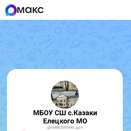
МБОУ СШ с.Казаки
Елецкого МО
@id4807003945_gos