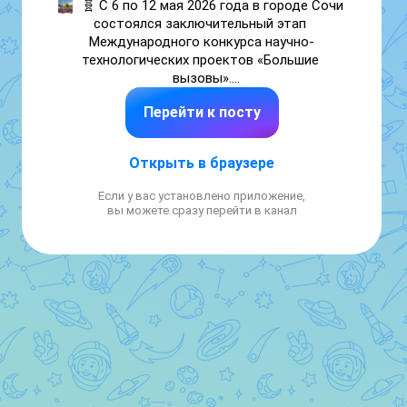
🧬 С 6 по 12 мая 2026 года в городе Сочи 
состоялся заключительный этап 
Международного конкурса научно-
технологических проектов «Большие 
вызовы».

Перейти к посту
🏆 В этом престижном конкурсе приняла 
участие ученица 10 класса МБОУ СШ с. 
Казаки Щепелева Татьяна — победитель 
Открыть в браузере
регионального трека в номинации «Генетика 
и биомедицина».

Если у вас установлено приложение,
вы можете сразу перейти в канал
✨ Финальная защита впервые проходила на 
федеральной территории «Сириус». Татьяна 
достойно представила свой проект на тему 
«Альфа-амилаза — индикатор здоровья» и 
получила высокую оценку экспертной 
комиссии, познакомилась с проектами 
единомышленников и узнала, над какими 
задачами работают конкурсанты других 
направлений.

🔬 Кроме выступлений, у участников была 