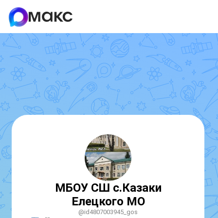
МБОУ СШ с.Казаки
Елецкого МО
@id4807003945_gos