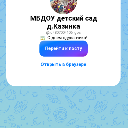
МБДОУ детский сад
д.Казинка
@id4807004106_gos
С днём одуванчика!
Перейти к посту
Открыть в браузере