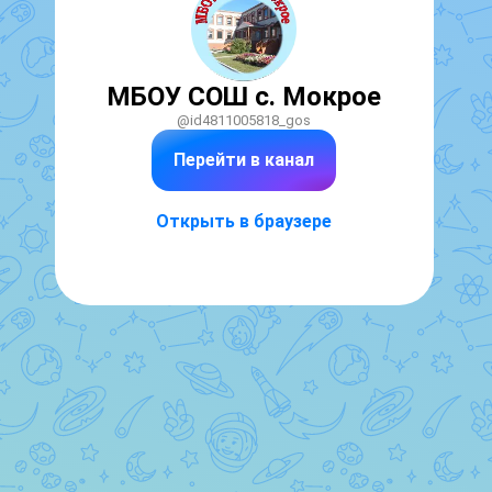
МБОУ СОШ с. Мокрое
@id4811005818_gos
Перейти в канал
Открыть в браузере