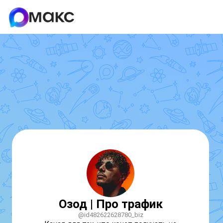
Озод | Про трафик
@id482622628780_biz