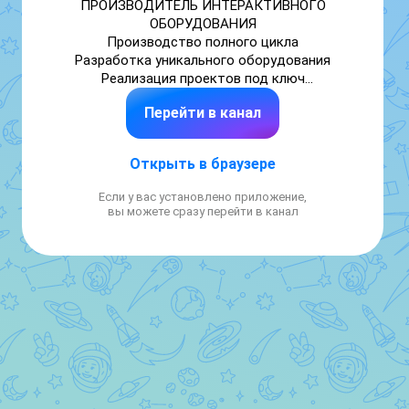
ПРОИЗВОДИТЕЛЬ ИНТЕРАКТИВНОГО 
ОБОРУДОВАНИЯ

Производство полного цикла

Разработка уникального оборудования

Реализация проектов под ключ

Работаем по 44-ФЗ и 223-ФЗ

Перейти в канал
Более 10 лет в сфере

Доставка по всей России
Открыть в браузере
Если у вас установлено приложение,
вы можете сразу перейти в канал