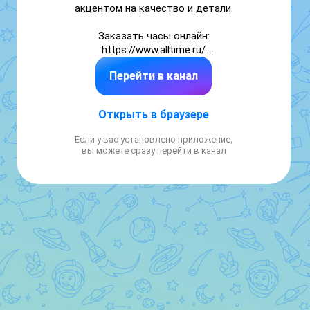
акцентом на качество и детали.

Заказать часы онлайн:

https://www.alltime.ru/

Перейти в канал
TG — https://t.me/alltimeru

VK — https://vk.ru/alltimeru

Яндекс.Дзен — https://zen.yandex.ru/alltime

Открыть в браузере
RUTUBE — https://rutube.ru/channel/39848092/

YouTube — https://youtube.com/@alltimeru?
Если у вас установлено приложение,
si=qf__SJ71rZypmfEg

вы можете сразу перейти в канал
Канал об украшениях — 
https://max.ru/id501004383504_biz