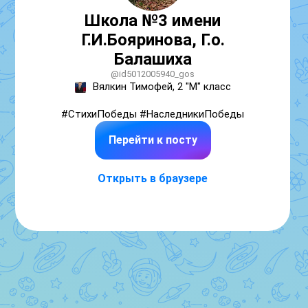
Школа №3 имени
Г.И.Бояринова, Г.о.
Балашиха
@id5012005940_gos
Вялкин Тимофей, 2 "М" класс

#СтихиПобеды #НаследникиПобеды
Перейти к посту
Открыть в браузере