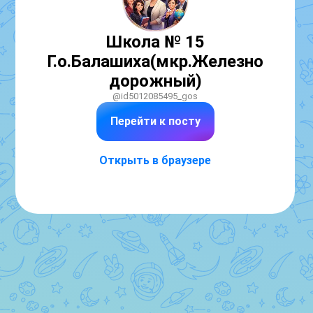
Школа № 15
Г.о.Балашиха(мкр.Железно
дорожный)
@id5012085495_gos
Перейти к посту
Открыть в браузере