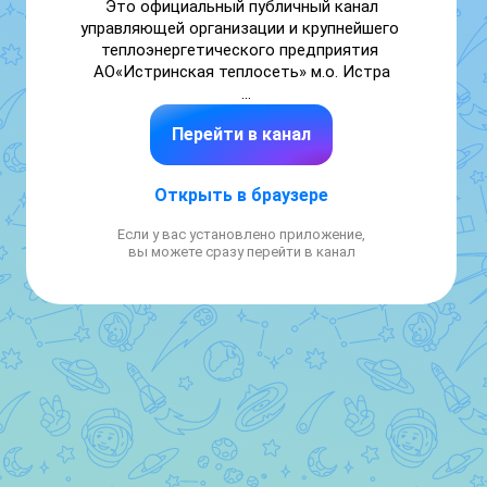
Это официальный публичный канал 
управляющей организации и крупнейшего 
теплоэнергетического предприятия 
АО«Истринская теплосеть» м.о. Истра

Диспетчерская служба 24/7

Перейти в канал
РСО: 7 (977) 115-75-08

УК: +7 (991) 650-68-80, +7 (977) 115-76-74

Мы всегда готовы помочь!
Открыть в браузере
Если у вас установлено приложение,
вы можете сразу перейти в канал