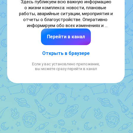
Здесь публикуем всю важную информацию 
о жизни комплекса: новости, плановые 
работы, аварийные ситуации, мероприятия и 
отчеты о благоустройстве. Оперативно 
информируем обо всех изменениях и 
событиях.

Перейти в канал
На связи 24/7:

• Аварийная служба: 8 (499) 350-56-90

Открыть в браузере
• Заявки и расчеты: приложение 
«Бурмистр.ру»

Если у вас установлено приложение,
вы можете сразу перейти в канал
Ваш комфорт и безопасность — наша 
главная задача!