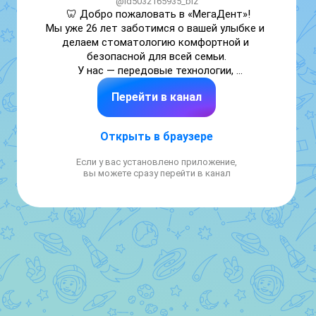
@id5032165935_biz
🦷 Добро пожаловать в «МегаДент»!

Мы уже 26 лет заботимся о вашей улыбке и 
делаем стоматологию комфортной и 
безопасной для всей семьи.

У нас — передовые технологии, 
индивидуальный подход к каждому 
Перейти в канал
пациенту и дружелюбная атмосфера, где 
ваша улыбка в надежных руках.

Открыть в браузере
📍 Адрес: г. Одинцово, Можайское ш., д. 86‑Б

🤙 Записаться:

Если у вас установлено приложение,
+7 (495) 590‑85‑85

вы можете сразу перейти в канал
🕘 Режим работы: Пн–Вс 09:00–21:00

🌐 megadent-stom.ru