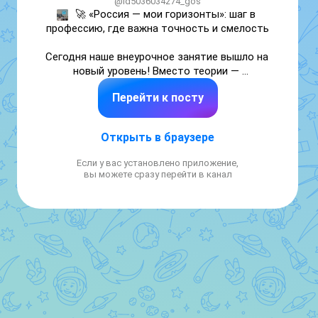
@id5036034274_gos
🚀 «Россия — мои горизонты»: шаг в 
профессию, где важна точность и смелость

Сегодня наше внеурочное занятие вышло на 
новый уровень! Вместо теории — 
настоящая проба пера. На практико-
Перейти к посту
ориентированном уроке ребята примерили 
на себя роли тех, кто каждый день 
отвечает за безопасную среду вокруг нас.

Открыть в браузере
Каждый выбрал направление по душе:

Если у вас установлено приложение,
вы можете сразу перейти в канал
🔍 Эксперт-криминалист — учились 
находить невидимые улики и поняли, почему 
внимательность важнее голливудского 
размаха.

🛃 Таможенный инспектор — разбирали, как 
от одного решения зависит экономическая 
безопасность страны.

⚙️ Наладчик станков с ЧПУ — знакомство с 
«умными» механизмами, где ошибка в цифре 
стоит миллионы.
