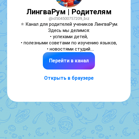
ЛингваРум | Родителям
@id504500757209_biz
⭐️ Канал для родителей учеников ЛингваРум.

Здесь мы делимся:

• успехами детей,

• полезными советами по изучению языков,

• новостями студий.

Перейти в канал
Выучите язык на пути к Мечте! 🚀
Открыть в браузере