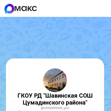
ГКОУ РД "Шавинская СОШ
Цумадинского района"
@id506009449_gos