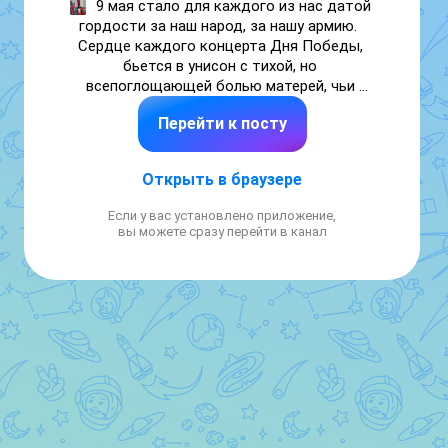
9 мая стало для каждого из нас датой 
гордости за наш народ, за нашу армию.  
Сердце каждого концерта Дня Победы, 
бьется в унисон с тихой, но 
всепоглощающей болью матерей, чьи 
сыновья не вернулись с войны. 

Перейти к посту
Их ожидание стало подвигом, их вера – 
маяком, освещающим путь следующим 
Открыть в браузере
поколениям. Пусть День Победы станет не 
только днем радости и ликования, но и 
Если у вас установлено приложение,
днем глубокого уважения к матерям, 
вы можете сразу перейти в канал
которые ждут своих сыновей, не теряя 
веры и любви.

В ГКОУ РД "Шавинская СОШ Цумадинского 
района" прошёл праздничный концерт, 
посвящённый Дню Победы